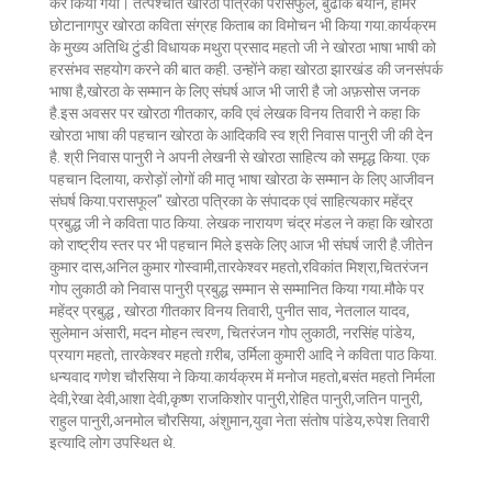
कर किया गया। तत्पश्चात खोरठा पत्रिका परासफुल, बुढीक बयान, हामर
छोटानागपुर खोरठा कविता संग्रह किताब का विमोचन भी किया गया.कार्यक्रम
के मुख्य अतिथि टुंडी विधायक मथुरा प्रसाद महतो जी ने खोरठा भाषा भाषी को
हरसंभव सहयोग करने की बात कही. उन्होंने कहा खोरठा झारखंड की जनसंपर्क
भाषा है,खोरठा के सम्मान के लिए संघर्ष आज भी जारी है जो अफ़सोस जनक
है.इस अवसर पर खोरठा गीतकार, कवि एवं लेखक विनय तिवारी ने कहा कि
खोरठा भाषा की पहचान खोरठा के आदिकवि स्व श्री निवास पानुरी जी की देन
है. श्री निवास पानुरी ने अपनी लेखनी से खोरठा साहित्य को समृद्ध किया. एक
पहचान दिलाया, करोड़ों लोगों की मातृ भाषा खोरठा के सम्मान के लिए आजीवन
संघर्ष किया.परासफूल" खोरठा पत्रिका के संपादक एवं साहित्यकार महेंद्र
प्रबुद्ध जी ने कविता पाठ किया. लेखक नारायण चंद्र मंडल ने कहा कि खोरठा
को राष्ट्रीय स्तर पर भी पहचान मिले इसके लिए आज भी संघर्ष जारी है.जीतेन
कुमार दास,अनिल कुमार गोस्वामी,तारकेश्वर महतो,रविकांत मिश्रा,चितरंजन
गोप लुकाठी को निवास पानुरी प्रबुद्ध सम्मान से सम्मानित किया गया.मौके पर
महेंद्र प्रबुद्ध , खोरठा गीतकार विनय तिवारी, पुनीत साव, नेतलाल यादव,
सुलेमान अंसारी, मदन मोहन त्वरण, चितरंजन गोप लुकाठी, नरसिंह पांडेय,
प्रयाग महतो, तारकेश्वर महतो ग़रीब, उर्मिला कुमारी आदि ने कविता पाठ किया.
धन्यवाद गणेश चौरसिया ने किया.कार्यक्रम में मनोज महतो,बसंत महतो निर्मला
देवी,रेखा देवी,आशा देवी,कृष्ण राजकिशोर पानुरी,रोहित पानुरी,जतिन पानुरी,
राहुल पानुरी,अनमोल चौरसिया, अंशुमान,युवा नेता संतोष पांडेय,रुपेश तिवारी
इत्यादि लोग उपस्थित थे.